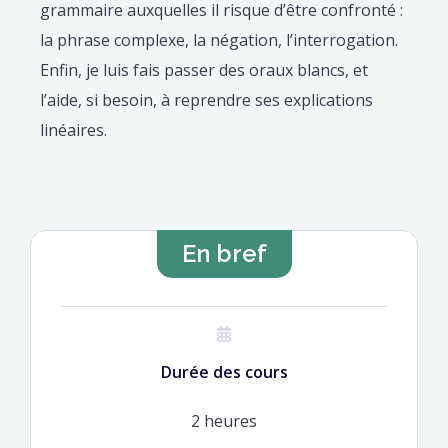
grammaire auxquelles il risque d’être confronté :
la phrase complexe, la négation, l’interrogation.
Enfin, je luis fais passer des oraux blancs, et
l’aide, si besoin, à reprendre ses explications
linéaires.
Lila
Les cours ont lieu dans les locaux de Cours
coralie
En bref
Galilée, situés dans le centre ville de Toulouse,
a year ago
au 14 rue Saint bertrand.
Docteure, chercheuse,
enseignante
Durée des cours
Après hypokhâgne et khâgne, j’ai réalisé un
2 heures
Master en Lettres et Théâtre, puis une thèse de