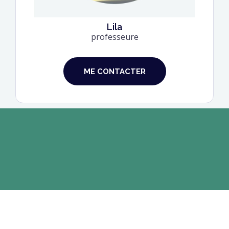
600
Lila
professeure
Élèves suivis
ME CONTACTER
5/5
Note
moyenne